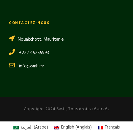
CONTACTEZ-NOUS
Nouakchott, Mauritanie
+222 45255993
info@smh.mr
Copyright 2024 SMH, Tous droits réservés
العربية
(
Arabe
)
English
(
Anglais
)
Français