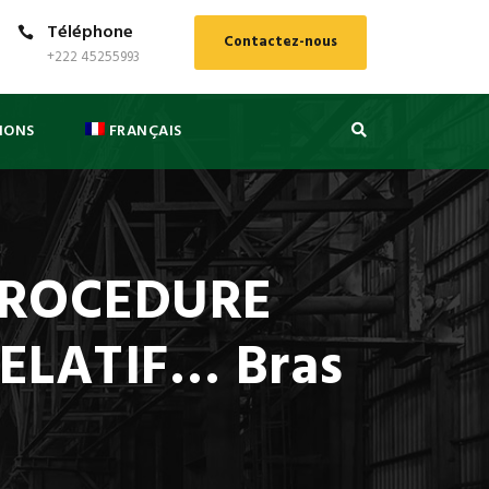
Téléphone
Contactez-nous
+222 45255993
IONS
FRANÇAIS
PROCEDURE
ELATIF… Bras