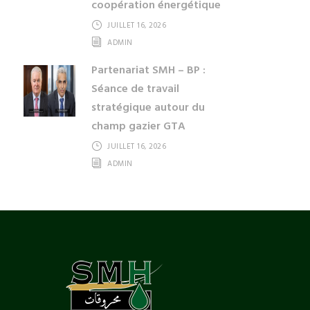
coopération énergétique
JUILLET 16, 2026
ADMIN
Partenariat SMH – BP :
Séance de travail
stratégique autour du
champ gazier GTA
JUILLET 16, 2026
ADMIN