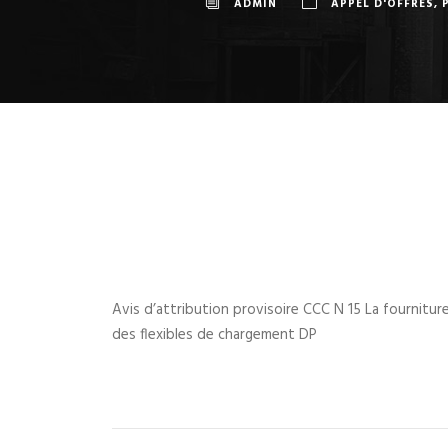
ADMIN
APPEL D'OFFRES
,
Avis d’attribution provisoire CCC N 15 La fournitur
des flexibles de chargement DP