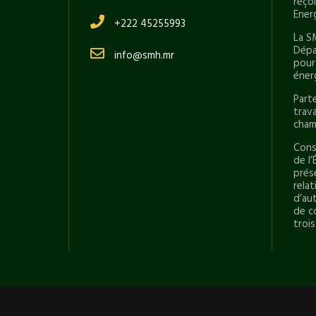
reço
Ener
+222 45255993
La S
Dépa
info@smh.mr
pour
éner
Part
trav
cham
Conse
de l’
prés
rela
d’aut
de c
trois