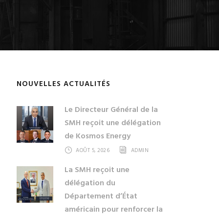
NOUVELLES ACTUALITÉS
Le Directeur Général de la
SMH reçoit une délégation
de Kosmos Energy
AOÛT 5, 2026
ADMIN
La SMH reçoit une
délégation du
Département d’État
américain pour renforcer la