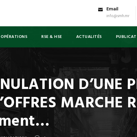
Email
info@smh.mr
 OPÉRATIONS
RSE & HSE
ACTUALITÉS
PUBLICAT
NNULATION D’UNE 
D’OFFRES MARCHE R
ement…