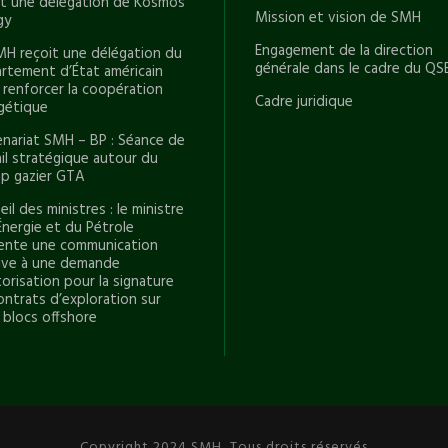
it une délégation de Kosmos
Mission et vision de SMH
gy
Engagement de la direction
MH reçoit une délégation du
générale dans le cadre du QS
rtement d’État américain
 renforcer la coopération
Cadre juridique
gétique
enariat SMH – BP : Séance de
ail stratégique autour du
p gazier GTA
il des ministres : le ministre
Énergie et du Pétrole
ente une communication
tive à une demande
orisation pour la signature
ontrats d’exploration sur
 blocs offshore
Copyright 2024 SMH, Tous droits réservés