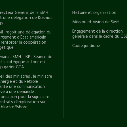
irecteur Général de la SMH
Histoire et organisation
it une délégation de Kosmos
Mission et vision de SMH
gy
Engagement de la direction
MH reçoit une délégation du
générale dans le cadre du QS
rtement d’État américain
 renforcer la coopération
Cadre juridique
gétique
enariat SMH – BP : Séance de
ail stratégique autour du
p gazier GTA
il des ministres : le ministre
Énergie et du Pétrole
ente une communication
tive à une demande
orisation pour la signature
ontrats d’exploration sur
 blocs offshore