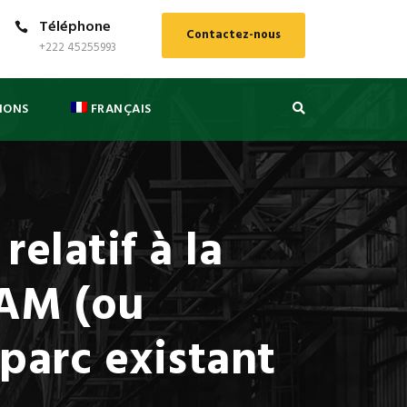
Téléphone
Contactez-nous
+222 45255993
IONS
FRANÇAIS
latif à la
TAM (ou
 parc existant