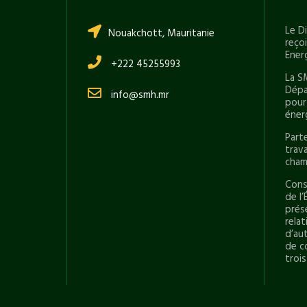
Le D
Nouakchott, Mauritanie
reço
Ener
+222 45255993
La S
Dépa
info@smh.mr
pour
éner
Part
trav
cham
Conse
de l’
prés
rela
d’aut
de c
trois