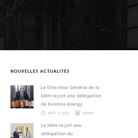
NOUVELLES ACTUALITÉS
Le Directeur Général de la
SMH reçoit une délégation
de Kosmos Energy
AOÛT 5, 2026
ADMIN
La SMH reçoit une
délégation du