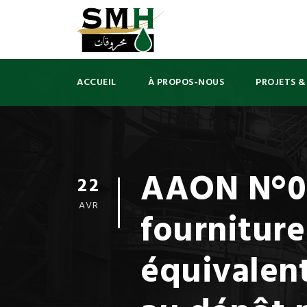
ACCUEIL
À PROPOS-NOUS
PROJETS &
AAON N°05
22
AVR
fournitur
équivalent