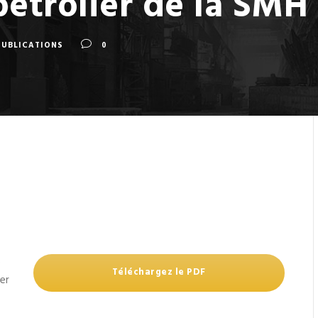
étrolier de la SMH
PUBLICATIONS
0
e
Téléchargez le PDF
er