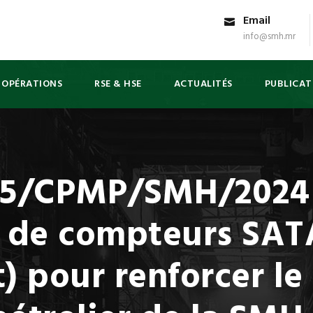
Email
info@smh.mr
 OPÉRATIONS
RSE & HSE
ACTUALITÉS
PUBLICAT
/CPMP/SMH/2024 re
e de compteurs SA
) pour renforcer le