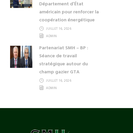
Département d’État
américain pour renforcer la
coopération énergétique
JUILLET 16, 2026
ADMIN
Partenariat SMH – BP :
Séance de travail
stratégique autour du
champ gazier GTA
JUILLET 16, 2026
ADMIN