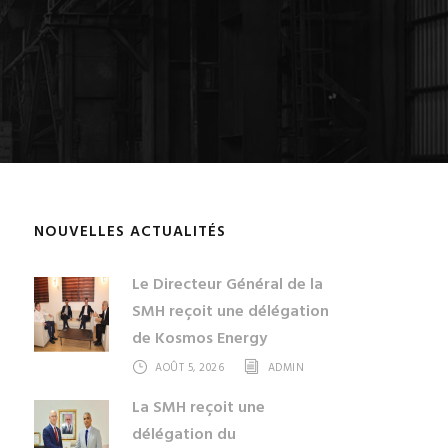
NOUVELLES ACTUALITÉS
Le Directeur Général de la
SMH reçoit une délégation
de Kosmos Energy
AOÛT 5, 2026
ADMIN
La SMH reçoit une
délégation du