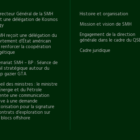
irecteur Général de la SMH
Histoire et organisation
it une délégation de Kosmos
Mission et vision de SMH
gy
Engagement de la direction
MH reçoit une délégation du
générale dans le cadre du QS
rtement d’État américain
 renforcer la coopération
Cadre juridique
gétique
enariat SMH – BP : Séance de
ail stratégique autour du
p gazier GTA
il des ministres : le ministre
Énergie et du Pétrole
ente une communication
tive à une demande
orisation pour la signature
ontrats d’exploration sur
 blocs offshore