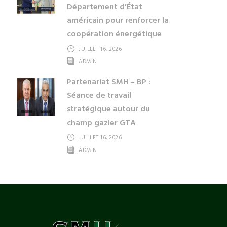
Département d’État
américain pour renforcer la
coopération énergétique
JUILLET 16, 2026
ADMIN
Partenariat SMH – BP :
Séance de travail
stratégique autour du
champ gazier GTA
JUILLET 16, 2026
ADMIN