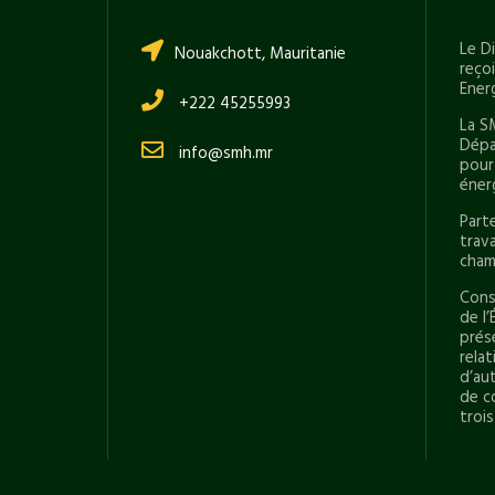
Le D
Nouakchott, Mauritanie
reço
Ener
+222 45255993
La S
Dépa
info@smh.mr
pour
éner
Part
trav
cham
Conse
de l’
prés
rela
d’aut
de c
trois