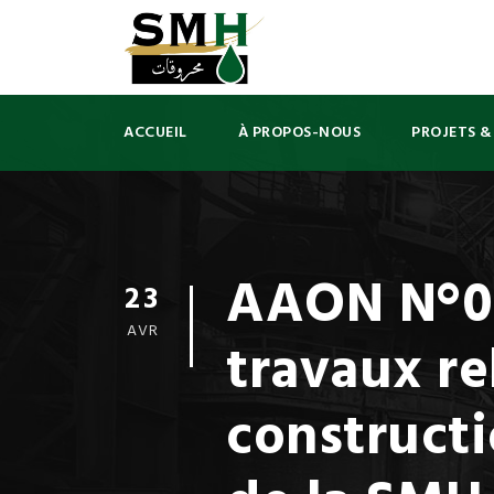
ACCUEIL
À PROPOS-NOUS
PROJETS &
AAON N°06
23
AVR
travaux re
construct