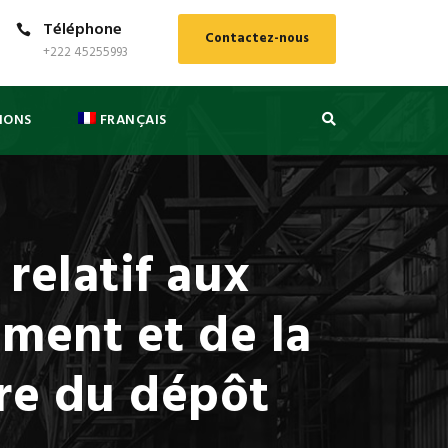
Téléphone
Contactez-nous
+222 45255993
IONS
FRANÇAIS
elatif aux
ement et de la
re du dépôt