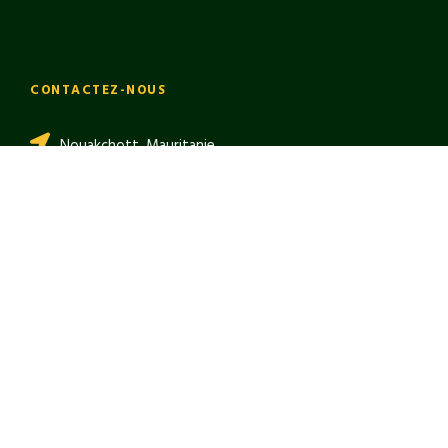
CONTACTEZ-NOUS
Nouakchott, Mauritanie
+222 45255993
info@smh.mr
Copyright 2024 SMH, Tous droits réservés
العربية
(
Arabe
)
English
(
Anglais
)
Français