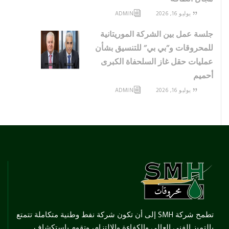
يوليو 16, 2026
ADMIN
جلسة عمل بين الشركة الموريتانية
للمحروقات و”بي بي” للتنسيق بشأن
عمليات حقل غاز السلحفاة الكبرى
أحميم
يوليو 16, 2026
ADMIN
تطمح شركة SMH إلى أن تكون شركة نفط وطنية متكاملة تتمتع
بالتميز الفني العالي والكفاءة والالتزام، وتقوم باستكشاف