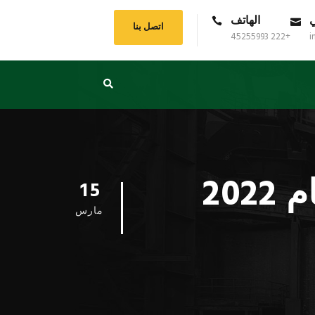
ي
الهاتف
اتصل بنا
+222 45255993
i
خطط الشراء السنوية لشركة SMH لعام 2022
15
مارس