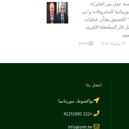
ة عمل بين الشركة
وريتانية للمحروقات و”بي
 للتنسيق بشأن عمليات
 غاز السلحفاة الكبرى
يم
يوليو 16, 2026
ADMIN
اتصل بنا
نواكشوط، موريتانييا
+222 45255993
info@smh.mr