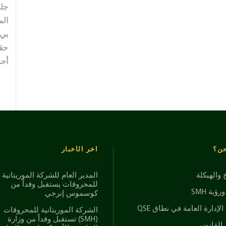
جلس
الم
بي”
حقل
أحم
حن؟
آخر الأخبار
خ والهيكلة
المدير العام للشركة الموريتانية
للمحروقات يستقبل وفداً من
ؤية SMH
كوسموس إنرجي
الإدارة العامة في نطاق QSE
الشركة الموريتانية للمحروقات
(SMH) تستقبل وفداً من وزارة
 القانوني