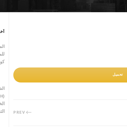
آخر
الم
للم
كو
تحميل
الش
الخ
الت
PREV