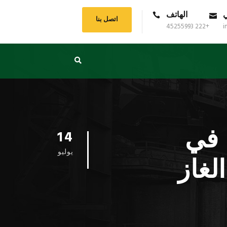
ي
الهاتف
اتصل بنا
+222 45255993
i
 في
14
يوليو
لغاز