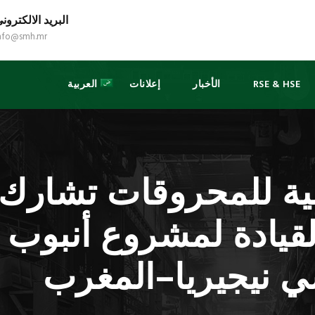
البريد الالكترون
nfo@smh.mr
RSE & HSE
الأخبار
إعلانات
العربية
نية للمحروقات تشارك
قيادة لمشروع أنبوب ا
ي نيجيريا–المغرب