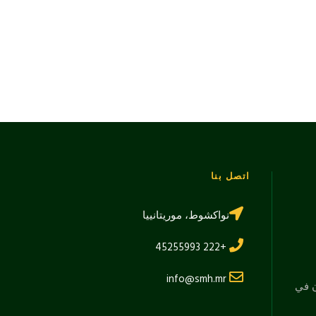
اتصل بنا
نواكشوط، موريتانييا
+222 45255993
info@smh.mr
ن في