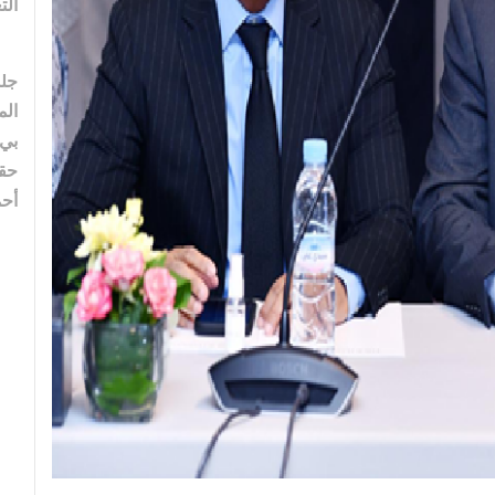
الت
جلس
الم
بي”
حقل
أحم