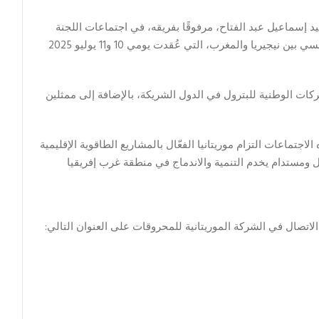
د إسماعيل عبد الفتاح، مرفوقًا بفريقه، في اجتماعات اللجنة
الفنية ولجنة القيادة لمشروع أنبوب الغاز الإفريقي الأطلسي بين نيجيريا والمغرب، التي عُقدت يومي 10 و11 يوليو 2025
ات الوطنية للبترول في الدول الشريكة، بالإضافة إلى ممثلين
تماعات التزام موريتانيا الفعّال بالمشاريع الطاقوية الإقليمية
 ومستدام يخدم التنمية والاندماج في منطقة غرب إفريقيا
لاتصال في الشركة الموريتانية للمحروقات على العنوان التالي: