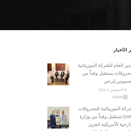
 الأخبار
دير العام للشركة الموريتانية
حروقات يستقبل وفداً من
سموس إنرجي
أغسطس 5, 2026
ADMIN
ركة الموريتانية للمحروقات
(SMH) تستقبل وفداً من وزارة
ارجية الأمريكية لتعزيز