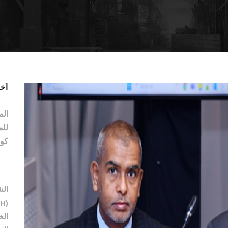
آخر
الم
للم
كو
الش
الخ