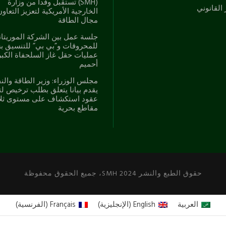
(SMH) تستقبل وفداً من وزارة
 القانوني
الخارجية الأمريكية لتعزيز التعاو
مجال الطاقة
جلسة عمل بين الشركة الموريتان
للمحروقات و”بي بي” للتنسيق ب
عمليات حقل غاز السلحفاة الكب
أحميم
مجلس الوزراء: وزير الطاقة والن
يقدم بيانا يتعلق بطلب ترخيص لت
عقود استكشاف على مستوى ثلا
مقاطع بحرية
حقوق الطبع والنشر 2024 SMH، جميع الحقوق محفوظة
العربية
English
(
الإنجليزية
)
Français
(
الفرنسية
)