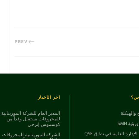
PREV
حن؟
آخر الأخبار
خ والهيكلة
المدير العام للشركة الموريتانية
للمحروقات يستقبل وفداً من
ؤية SMH
كوسموس إنرجي
الإدارة العامة في نطاق QSE
الشركة الموريتانية للمحروقات