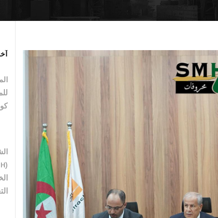
آخر
الم
للم
كو
الش
الخ
الت