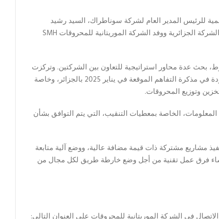
مية للرئيس المدير العام لشركة سوناطراك، السيد رشيد
حشيشي، باجتماع افتتاحي رفيع المستوى جمع بين وفد الشركة الجزائرية ووفد الشركة الموريتانية للمحروقات SMH
ط، بحث عدة محاور استراتيجية للتعاون بين الشركتين. وتركزت
المباحثات بشكل خاص على آليات تنفيذ الالتزامات الواردة في مذكرة التفاهم الموقعة في يناير 2025 بالجزائر، وخاصة
خزين وتوزيع المحروقات.
 المعلومات، الخاصة بمعطيات التنقيب، التي يتم التوافق بشأن
نفيذ مشاريع مشتركة ذات قيمة مضافة عالية، ووضع آلية متابعة
إنشاء فرق عمل تقنية من أجل وضع خارطة طريق لكل مجال من
لاتصال في الشركة الموريتانية للمحروقات على العنوان التالي: