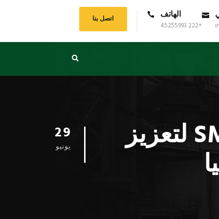
ي
الهاتف
اتصل بنا
+222 45255993
i
اجتماع استراتيجي بين سوناطراك وSMH لتعزيز
29
يونيو
ا