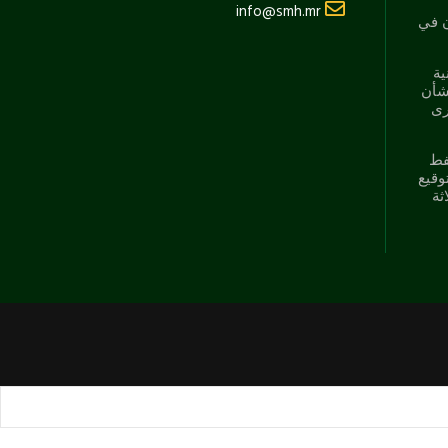
info@smh.mr
ن في
ية
شأن
رى
فط
وقيع
ثة