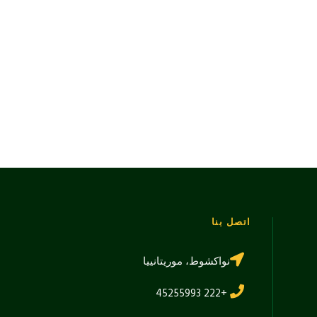
اتصل بنا
نواكشوط، موريتانييا
+222 45255993