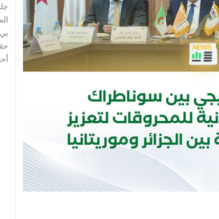
جلس
الم
بي”
حقل
أحم